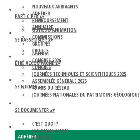
NOUVEAUX ARRIVANTS
ADHÉRER
PARTICIPER
▴
▾
REMBOURSEMENT
ANNUAIRE
OUTILS D'ANIMATION
COMMISSIONS
SE RASSEMBLER
▴
▾
GROUPES
PROJETS
AGENDA
CONGRES 2026
ÊTRE ACCOMPAGNÉ
▴
▾
CONGRÈS
JOURNÉES TECHNIQUES ET SCIENTIFIQUES 2025
ASSEMBLÉE GÉNÉRALE 2026
SE FORMER
▴
▾
40 ANS DU RÉSEAU
JOURNÉES NATIONALES DU PATRIMOINE GÉOLOGIQUE
SE DOCUMENTER
▴
▾
C'EST QUOI ?
DOCUMENTATION
ADHÉRER
ANALYSES