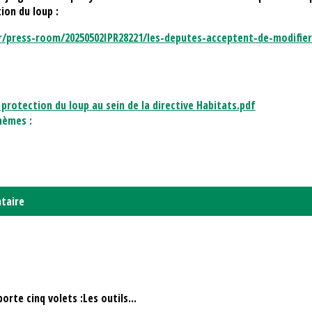
ion du loup :
/press-room/20250502IPR28221/les-deputes-acceptent-de-modifier
 protection du loup au sein de la directive Habitats.pdf
hèmes :
taire
orte cinq volets :Les outils...