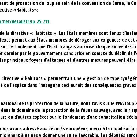
tatut de protection du loup au sein de la convention de Berne, la
rective «Habitats»:
rner/detail/fr/ip_25_711
 de la directive « Habitats ». Les États membres sont tenus d’inst
e texte permet aux États membres de déroger aux exigences de cet 
sur ce fondement que l’Etat français autorise chaque année des tir
rier dernier par le gouvernement sans prise en compte du déclin de 
 les principaux foyers d’attaques et d’autres mesures peuvent être
 la directive « Habitats » permettrait une « gestion de type cynég
té de l’espèce dans l’hexagone ceci aurait des conséquences graves
 national de la protection de la nature, dont l’avis sur le PNA loup 
ans le domaine de la protection de la faune sauvage, avec le risqu
ours ou d’autres espèces sur le fondement d’une cohabitation décla
ous avons adressé aux députés européens, merci à la mobilisation
 enjoignant à ne pas y donner une suite favorable. Les députés eur