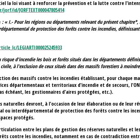
ciel la loi visant à renforcer la prévention et la lutte contre l'inte
r/jorf/id/JORFTEXT000047805414
e
: « I.- Pour les régions ou départements relevant du présent chapitre*,
départemental de protection des forêts contre les incendies, définissant d
ticle_lc/LEGIARTI000025245933
risque d'incendie les bois et forêts situés dans
les départements définis
civile
, à l'exclusion de ceux situés dans des massifs forestiers à moindre
ection des massifs contre les incendies établissant, pour chaque m
ces départementaux et territoriaux d'incendie et de secours, l'ONF
cas échéant,
les gestionnaires d'aires protégées
, etc.).
s naturelles devront, à l'occasion de leur élaboration ou de leur ré
l ou interdépartemental de protection des forêts contre les incend
espaces protégés.
ticulation entre les plans de gestion des réserves naturelles et le
êts contre les incendies, notamment en cas de contradiction entre