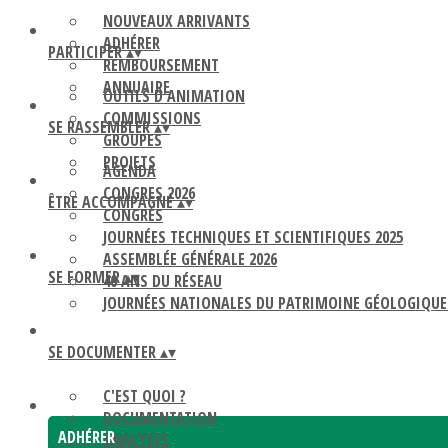
NOUVEAUX ARRIVANTS
ADHÉRER
PARTICIPER
▴
▾
REMBOURSEMENT
ANNUAIRE
OUTILS D'ANIMATION
COMMISSIONS
SE RASSEMBLER
▴
▾
GROUPES
PROJETS
AGENDA
CONGRES 2026
ÊTRE ACCOMPAGNÉ
▴
▾
CONGRÈS
JOURNÉES TECHNIQUES ET SCIENTIFIQUES 2025
ASSEMBLÉE GÉNÉRALE 2026
SE FORMER
▴
▾
40 ANS DU RÉSEAU
JOURNÉES NATIONALES DU PATRIMOINE GÉOLOGIQUE
SE DOCUMENTER
▴
▾
C'EST QUOI ?
DOCUMENTATION
ADHÉRER
ANALYSES