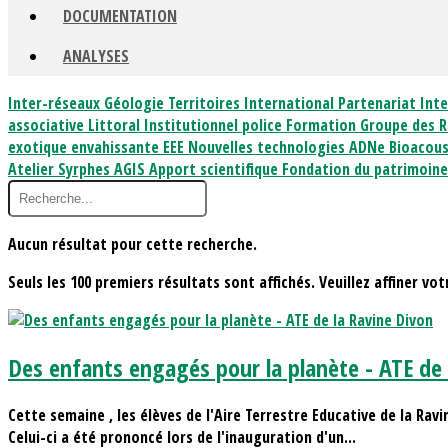
DOCUMENTATION
ANALYSES
Inter-réseaux
Géologie
Territoires
International
Partenariat
Int
associative
Littoral
Institutionnel
police
Formation
Groupe des 
exotique envahissante EEE
Nouvelles technologies
ADNe
Bioacou
Atelier Syrphes
AGIS
Apport scientifique
Fondation du patrimoin
Aucun résultat pour cette recherche.
Seuls les 100 premiers résultats sont affichés. Veuillez affiner vo
Des enfants engagés pour la planète - ATE de 
Cette semaine , les élèves de l'Aire Terrestre Educative de la R
Celui-ci a été prononcé lors de l'inauguration d'un...