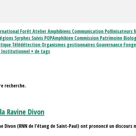
ernational
Forêt
Atelier Amphibiens
Communication
Pollinisateurs
Régions
Syrphes
Suivis
POPAmphibien
Commission Patrimoine Biolo
stique
Télédétection
Organismes gestionnaires
Gouvernance
Fong
e
Institutionnel
+ de tags
tre recherche.
la Ravine Divon
avine Divon (RNN de l'étang de Saint-Paul) ont prononcé un discour