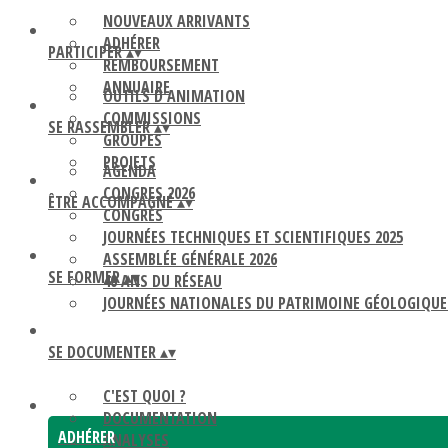
NOUVEAUX ARRIVANTS
ADHÉRER
PARTICIPER
▴
▾
REMBOURSEMENT
ANNUAIRE
OUTILS D'ANIMATION
COMMISSIONS
SE RASSEMBLER
▴
▾
GROUPES
PROJETS
AGENDA
CONGRES 2026
ÊTRE ACCOMPAGNÉ
▴
▾
CONGRÈS
JOURNÉES TECHNIQUES ET SCIENTIFIQUES 2025
ASSEMBLÉE GÉNÉRALE 2026
SE FORMER
▴
▾
40 ANS DU RÉSEAU
JOURNÉES NATIONALES DU PATRIMOINE GÉOLOGIQUE
SE DOCUMENTER
▴
▾
C'EST QUOI ?
DOCUMENTATION
ADHÉRER
ANALYSES