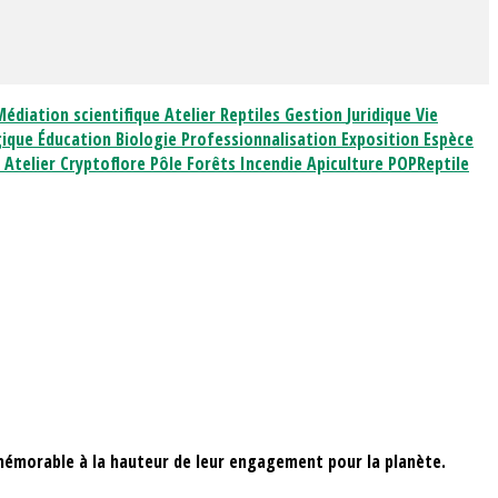
Médiation scientifique
Atelier Reptiles
Gestion
Juridique
Vie
gique
Éducation
Biologie
Professionnalisation
Exposition
Espèce
e
Atelier Cryptoflore
Pôle Forêts
Incendie
Apiculture
POPReptile
s mémorable à la hauteur de leur engagement pour la planète.