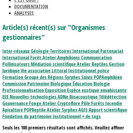
C'EST QUOI ?
DOCUMENTATION
ANALYSES
Article(s) récent(s) sur "Organismes
gestionnaires"
Inter-réseaux
Géologie
Territoires
International
Partenariat
International
Forêt
Atelier Amphibiens
Communication
Pollinisateurs
Médiation scientifique
Atelier Reptiles
Gestion
Juridique
Vie associative
Littoral
Institutionnel
police
Formation
Groupe des Régions
Syrphes
Suivis
POPAmphibien
Commission Patrimoine Biologique
Éducation
Biologie
Professionnalisation
Exposition
Espèce exotique envahissante
EEE
Nouvelles technologies
ADNe
Bioacoustique
Télédétection
Gouvernance
Fonge
Atelier Cryptoflore
Pôle Forêts
Incendie
Apiculture
POPReptile
Atelier Syrphes
AGIS
Apport scientifique
Fondation du patrimoine
Institutionnel
+ de tags
Seuls les 100 premiers résultats sont affichés. Veuillez affiner