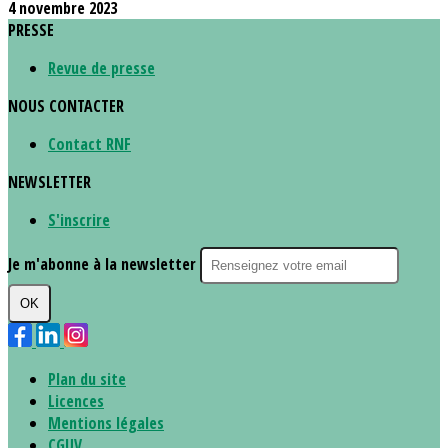
4 novembre 2023
PRESSE
Revue de presse
NOUS CONTACTER
Contact RNF
NEWSLETTER
S'inscrire
Je m'abonne à la newsletter
OK
Plan du site
Licences
Mentions légales
CGUV