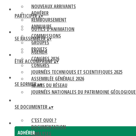
NOUVEAUX ARRIVANTS
ADHÉRER
PARTICIPER
▴
▾
REMBOURSEMENT
ANNUAIRE
OUTILS D'ANIMATION
COMMISSIONS
SE RASSEMBLER
▴
▾
GROUPES
PROJETS
AGENDA
CONGRES 2026
ÊTRE ACCOMPAGNÉ
▴
▾
CONGRÈS
JOURNÉES TECHNIQUES ET SCIENTIFIQUES 2025
ASSEMBLÉE GÉNÉRALE 2026
SE FORMER
▴
▾
40 ANS DU RÉSEAU
JOURNÉES NATIONALES DU PATRIMOINE GÉOLOGIQUE
SE DOCUMENTER
▴
▾
C'EST QUOI ?
DOCUMENTATION
ADHÉRER
ANALYSES