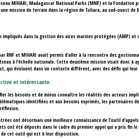
réseau MIHARI, Madagascar National Parks (MNP) et la Fondation po
e mission de terrain dans la région de Toliara, au sud-ouest de 
ain impliqués dans la gestion des aires marines protégées (AMP) e
ar RNF et MIHARI avait permis d’aller à la rencontre des gestionnai
éseau à l’échelle nationale. Cette deuxième mission visait donc à a
t, qui évoluent dans un contexte différent, avec des défis qui leur
ctive et intéressante.
fier les besoins et de mieux connaître les réalités des acteurs im
blématiques identifiées et aux besoins exprimés, les partenaires d
réflexion.
rées ont désormais une meilleure connaissance de l’outil d’appe
jets ont été déposés dans le cadre du premier appel qui a pris fin l
 cet outil qui est à leur disposition.