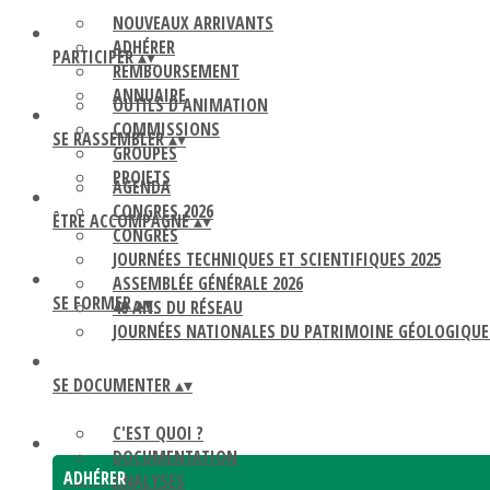
NOUVEAUX ARRIVANTS
ADHÉRER
PARTICIPER
▴
▾
REMBOURSEMENT
ANNUAIRE
OUTILS D'ANIMATION
COMMISSIONS
SE RASSEMBLER
▴
▾
GROUPES
PROJETS
AGENDA
CONGRES 2026
ÊTRE ACCOMPAGNÉ
▴
▾
CONGRÈS
JOURNÉES TECHNIQUES ET SCIENTIFIQUES 2025
ASSEMBLÉE GÉNÉRALE 2026
SE FORMER
▴
▾
40 ANS DU RÉSEAU
JOURNÉES NATIONALES DU PATRIMOINE GÉOLOGIQUE
SE DOCUMENTER
▴
▾
C'EST QUOI ?
DOCUMENTATION
ADHÉRER
ANALYSES